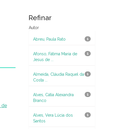
Refinar
Autor
Abreu, Paula Rato
1
Afonso, Fátima Maria de
1
Jesus de ...
Almeida, Cláudia Raquel da
1
Costa ...
Alves, Cátia Alexandra
1
Branco
 de
Alves, Vera Lúcia dos
1
Santos