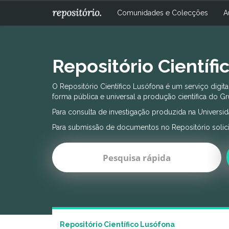
Skip
Comunidades e Colecções
A
navigation
Repositório Científ
O Repositório Científico Lusófona é um serviço digit
forma pública e universal a produção científica do G
Para consulta de investigação produzida na Universida
Para submissão de documentos no Repositório solicit
Repositório Científico Lusófona