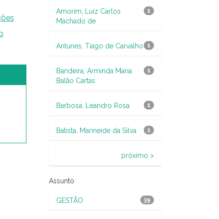
Amorim, Luiz Carlos
1
ções
Machado de
o
Antunes, Tiago de Carvalho
1
Bandeira, Arminda Maria
1
Balão Cartas
Barbosa, Leandro Rosa
1
Batista, Marineide da Silva
1
próximo >
Assunto
GESTÃO
39